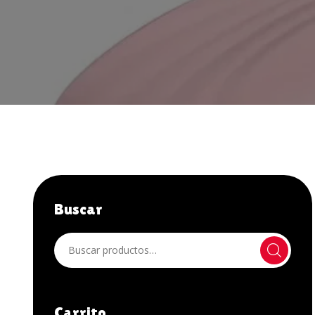
JUGUETES ANALES
JUGUETES XXX
LÁTEX
LENCERÍA HOMBRE
LENCERÍA MUJER
LIBROS Y OTROS
LUBRICANTES
Buscar
NOVEDADES
OFERTAS
OTROS
PELUCAS
Carrito