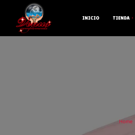
INICIO
TIENDA
ACEITES, CREMAS Y K
BONDAGE Y SADO
BROMAS Y COMESTIB
CONDONES
CRISTAL Y METAL
DESPEDIDAS Y FIEST
Home
DISFRACES