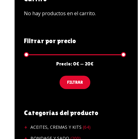
PENES Y VIBRADORES
No hay productos en el carrito.
POTENCIADORES SEX
ZAPATOS
Filtrar por precio
Precio:
0€
—
20€
FILTRAR
Categorías del producto
ACEITES, CREMAS Y KITS
(64)
BONDAGE Y SADO
(200)