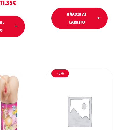
11.35
€
AÑADIR AL
CARRITO
AL
TO
- 5%
AL
AÑADIR AL
O
CARRITO