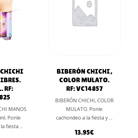
AL
AÑADIR AL
O
CARRITO
 CHICHI
BIBERÓN CHICHI,
IBRES.
COLOR MULATO.
. RF:
RF: VC14857
825
BIBERÓN CHICHI, COLOR
CHI MANOS
MULATO. Ponle
ml. Ponle
cachondeo a la fiesta y …
la fiesta …
13.95
€