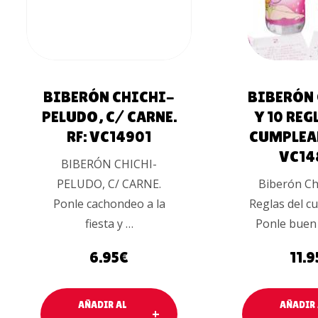
BIBERÓN CHICHI-
BIBERÓN 
PELUDO, C/ CARNE.
Y 10 REG
RF: VC14901
CUMPLEAÑ
VC14
BIBERÓN CHICHI-
PELUDO, C/ CARNE.
Biberón Chi
Ponle cachondeo a la
Reglas del c
fiesta y …
Ponle buen
6.95
€
11.9
AÑADIR AL
AÑADIR 