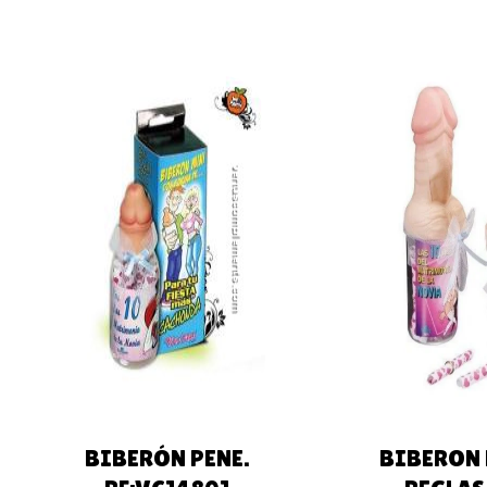
AÑADIR AL
AÑADIR 
CARRITO
CARRIT
BIBERÓN PENE.
BIBERON 