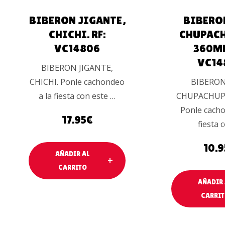
BIBERON JIGANTE,
BIBERO
CHICHI. RF:
CHUPAC
VC14806
360ML
VC14
BIBERON JIGANTE,
CHICHI. Ponle cachondeo
BIBERON
a la fiesta con este …
CHUPACHUPA
Ponle cacho
17.95
€
fiesta 
10.9
AÑADIR AL
CARRITO
AÑADIR 
CARRI