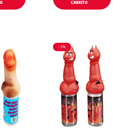
TO
CARRITO
- 5%
AL
AÑADIR AL
O
CARRITO