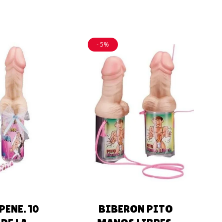
- 5%
AL
AÑADIR AL
O
CARRITO
PENE. 10
BIBERON PITO