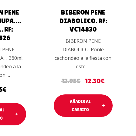
N PENE
BIBERON PENE
HUPA….
DIABOLICO. RF:
. RF:
VC14830
826
BIBERON PENE
 PENE
DIABOLICO. Ponle
…. 360ml.
cachondeo a la fiesta con
ndeo a la
este …
con …
12.95
€
12.30
€
5
€
AÑADIR AL
CARRITO
AL
TO