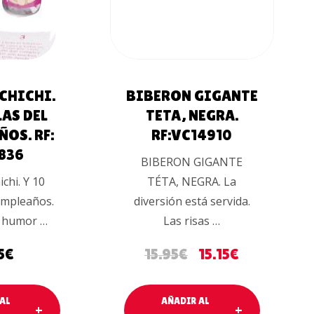
CHICHI.
BIBERON GIGANTE
LAS DEL
TETA, NEGRA.
OS. RF:
RF:VC14910
836
BIBERON GIGANTE
chi. Y 10
TÉTA, NEGRA. La
umpleaños.
diversión está servida.
 humor …
Las risas …
5
€
15.95
€
15.15
€
AL
AÑADIR AL