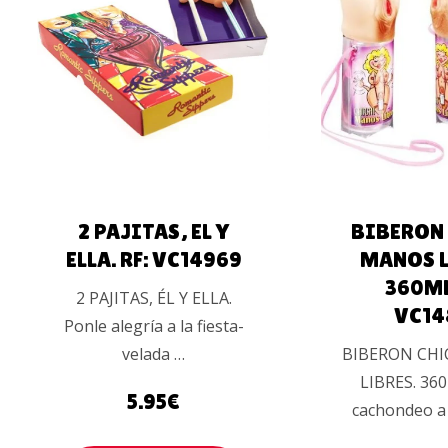
AÑADIR AL
AÑADIR 
CARRITO
CARRIT
UALES
2 PAJITAS, EL Y
BIBERON
ELLA. RF: VC14969
MANOS L
360ML
2 PAJITAS, ÉL Y ELLA.
VC14
Ponle alegría a la fiesta-
velada …
BIBERON CHI
LIBRES. 360
5.95
€
cachondeo a 