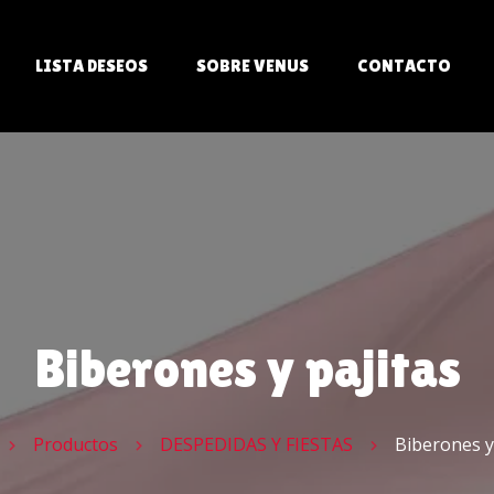
LISTA DESEOS
SOBRE VENUS
CONTACTO
ITS
LES
Biberones y pajitas
AS
Productos
DESPEDIDAS Y FIESTAS
Biberones y