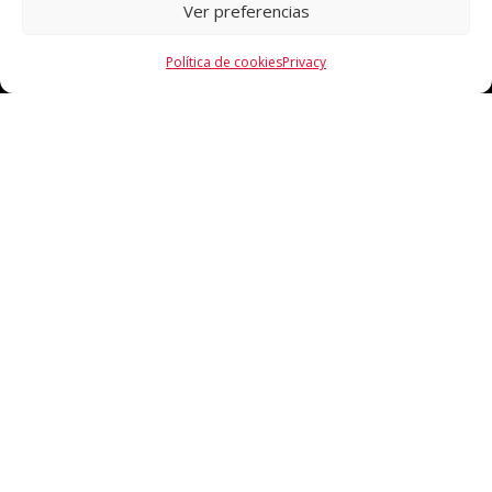
Ver preferencias
Política de cookies
Privacy
CONTACTO
93 881 63 94 / 639986775
info@venuscomplements.com
complementsvenus@hotmail.com