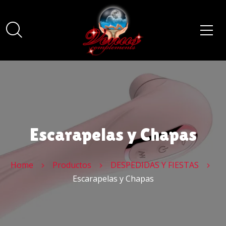
Escarapelas y Chapas
Home
Productos
DESPEDIDAS Y FIESTAS
Escarapelas y Chapas