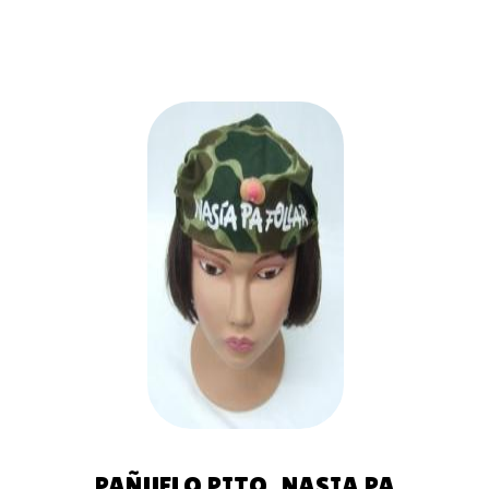
AÑADIR
AL
CARRITO
PAÑUELO PITO, NASIA PA