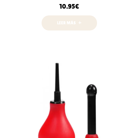
10.95
€
LEER MÁS
AÑADIR AL
CARRITO