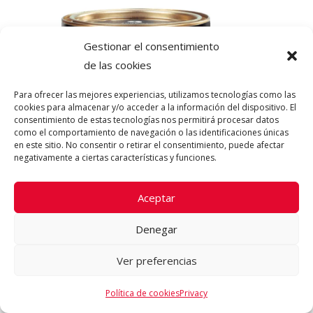
AÑADIR AL
Gestionar el consentimiento
CARRITO
de las cookies
Para ofrecer las mejores experiencias, utilizamos tecnologías como las
cookies para almacenar y/o acceder a la información del dispositivo. El
consentimiento de estas tecnologías nos permitirá procesar datos
como el comportamiento de navegación o las identificaciones únicas
en este sitio. No consentir o retirar el consentimiento, puede afectar
negativamente a ciertas características y funciones.
SHUNGA ORIENTAL CRYSTALS,
Aceptar
FLOR DE LOTO. RF: VC29082
Denegar
Shunga Oriental Crystals, Flor de Loto. Relájate
con estas Sales …
Ver preferencias
31.95
€
Política de cookies
Privacy