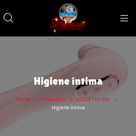
Higiene íntima
Home
Productos
JUGUETES XXX
Higiene íntima