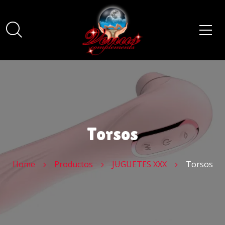
Torsos
Home
Productos
JUGUETES XXX
Torsos