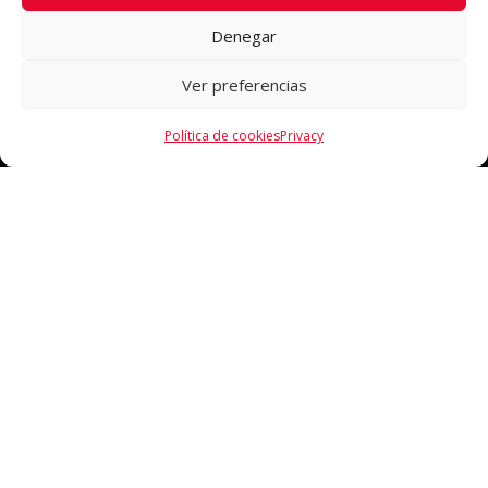
Denegar
Ver preferencias
Política de cookies
Privacy
CONTACTO
93 881 63 94 / 639986775