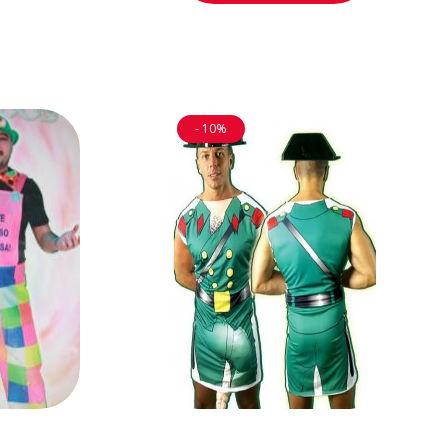
- 10%
AL
AÑADIR AL
O
CARRITO