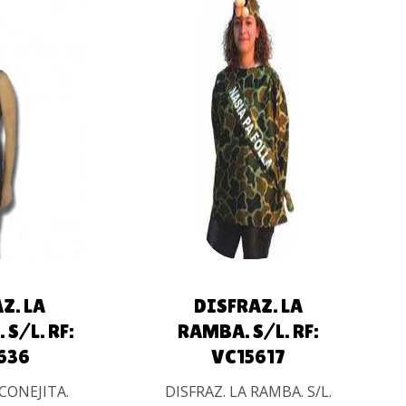
AL
AÑADIR AL
O
CARRITO
Z. LA
DISFRAZ. LA
S/L. RF:
RAMBA. S/L. RF:
636
VC15617
 CONEJITA.
DISFRAZ. LA RAMBA. S/L.