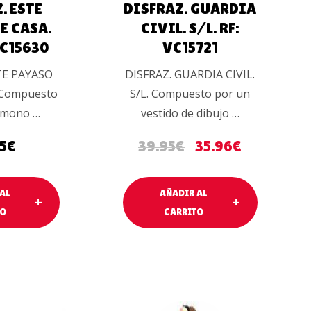
. ESTE
DISFRAZ. GUARDIA
E CASA.
CIVIL. S/L. RF:
 VC15630
VC15721
TE PAYASO
DISFRAZ. GUARDIA CIVIL.
. Compuesto
S/L. Compuesto por un
imono …
vestido de dibujo …
5
€
39.95
€
35.96
€
AL
AÑADIR AL
TO
CARRITO