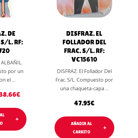
Z. DE
DISFRAZ. EL
S/L. RF:
FOLLADOR DEL
720
FRAC. S/L. RF:
VC15610
 ALBAÑIL.
sto por un
DISFRAZ. El Follador Del
con el …
Frac. S/L. Compuesto por
una chaqueta-capa …
38.66
€
47.95
€
AL
TO
AÑADIR AL
CARRITO