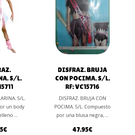
AÑADIR AL
ÁS
CARRITO
RAZ.
DISFRAZ. BRUJA
A. S/L.
CON POCIMA. S/L.
15711
RF: VC15716
ARINA. S/L.
DISFRAZ. BRUJA CON
or un body
POCIMA. S/L. Compuesto
elleno …
por una blusa negra, …
5
€
47.95
€