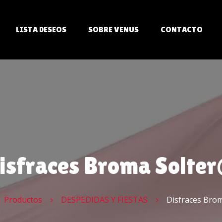
LISTA DESEOS
SOBRE VENUS
CONTACTO
ITS
LES
isfraces Broma Solte
AS
Productos
DESPEDIDAS Y FIESTAS
Disfraces Bro