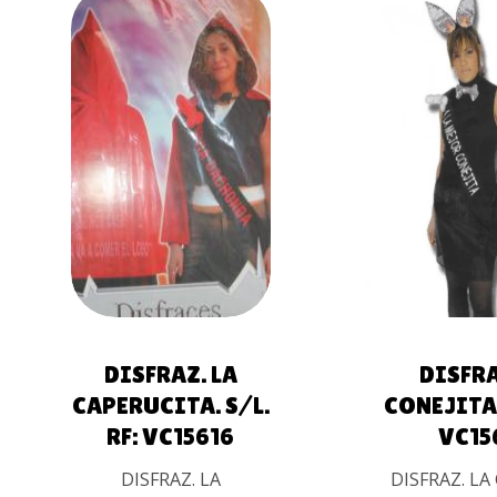
AÑADIR AL
AÑADIR 
CARRITO
CARRIT
DISFRAZ. LA
DISFRA
CAPERUCITA. S/L.
CONEJITA. 
RF: VC15616
VC15
DISFRAZ. LA
DISFRAZ. LA