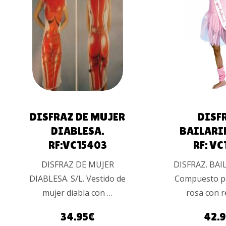
AÑADIR AL
LEER M
CARRITO
UALES
DISFRAZ DE MUJER
DISF
DIABLESA.
BAILARIN
RF:VC15403
RF: VC
DISFRAZ DE MUJER
DISFRAZ. BAIL
DIABLESA. S/L. Vestido de
Compuesto p
mujer diabla con …
rosa con r
34.95
€
42.9