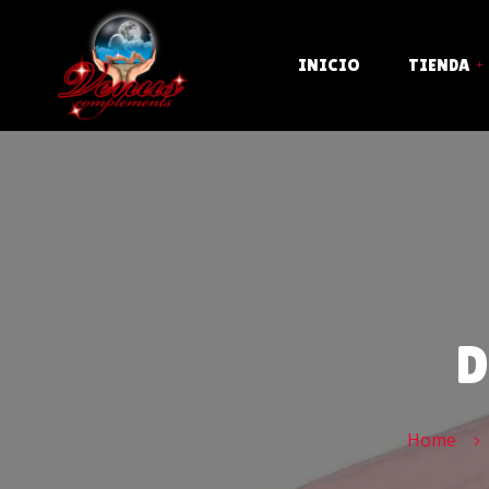
INICIO
TIENDA
ACEITES, CREMAS Y K
BONDAGE Y SADO
BROMAS Y COMESTIB
D
CONDONES
CRISTAL Y METAL
DESPEDIDAS Y FIEST
Home
DISFRACES