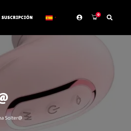
0
SUSCRIPCIÓN
r@
ma Solter@