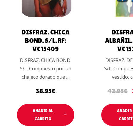
DISFRAZ. CHICA
DISFRA
BOND. S/L. RF:
ALBAÑIL. 
VC15409
VC15
DISFRAZ. CHICA BOND.
DISFRAZ. DE
S/L. Compuesto por un
S/L. Compue
chaleco dorado que …
vestido, 
38.95
€
42.95
€
AÑADIR AL
AÑADIR 
CARRITO
CARRI