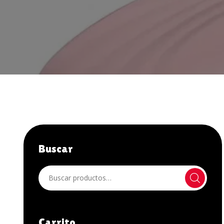
JUGUETES ANALES
JUGUETES XXX
LÁTEX
LENCERÍA HOMBRE
LENCERÍA MUJER
LIBROS Y OTROS
LUBRICANTES
Buscar
NOVEDADES
OFERTAS
OTROS
PELUCAS
Carrito