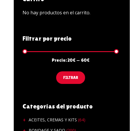
PENES Y VIBRADORES
No hay productos en el carrito.
POTENCIADORES SEX
ZAPATOS
Filtrar por precio
Precio:
20€
—
60€
FILTRAR
Categorías del producto
ACEITES, CREMAS Y KITS
(64)
BONDAGE Y SADO
(200)