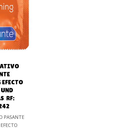
AL
O
VATIVO
NTE
 EFECTO
 UND
S RF:
242
O PASANTE
EFECTO