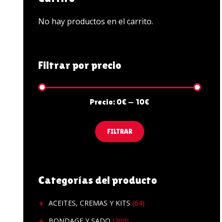
PENES Y VIBRADORES
No hay productos en el carrito.
POTENCIADORES SEX
ZAPATOS
Filtrar por precio
Precio:
0€
—
10€
FILTRAR
Categorías del producto
ACEITES, CREMAS Y KITS
(64)
BONDAGE Y SADO
(200)