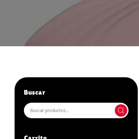
JUGUETES ANALES
JUGUETES XXX
LÁTEX
LENCERÍA HOMBRE
LENCERÍA MUJER
LIBROS Y OTROS
LUBRICANTES
Buscar
NOVEDADES
OFERTAS
OTROS
PELUCAS
Carrito