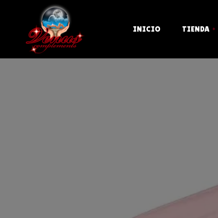
INICIO
TIENDA
ACEITES, CREMAS Y K
BONDAGE Y SADO
BROMAS Y COMESTIB
CONDONES
CRISTAL Y METAL
DESPEDIDAS Y FIEST
DISFRACES