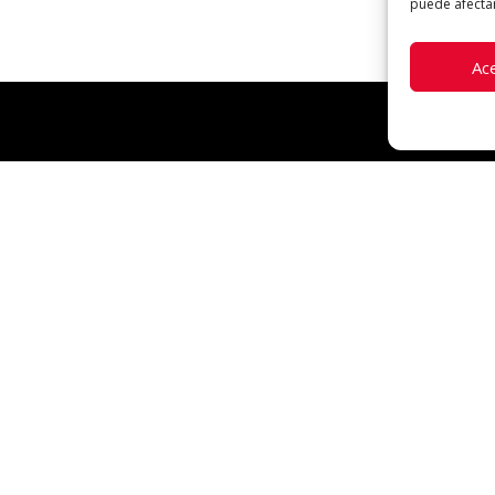
puede afectar
Ac
CONTACTO
93 881 63 94 / 63998677
info@venuscomplement
complementsvenus@hot
correo@venuscompleme
Carrer Torelló, 3, 08500 