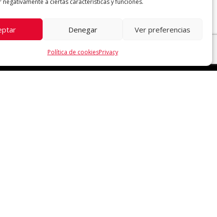
 negativamente a ciertas características y funciones.
eptar
Denegar
Ver preferencias
Política de cookies
Privacy
5
s.com
mail.com
nts.es
Vic, Barcelona