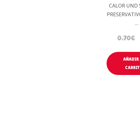
CALOR UND
PRESERVATIV
…
0.70
€
AÑADIR 
CARRI