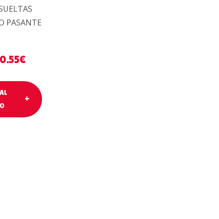
 SUELTAS
O PASANTE
0.55
€
AL
TO