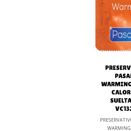
AÑADIR 
CARRIT
UALES
PRESER
PASA
WARMING
CALOR
SUELTA
VC13
PRESERVATIV
WARMING 