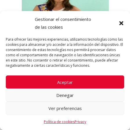
Gestionar el consentimiento
AÑADIR AL
de las cookies
CARRITO
Para ofrecer las mejores experiencias, utilizamos tecnologías como las
cookies para almacenar y/o acceder a la información del dispositivo. El
consentimiento de estas tecnologías nos permitirá procesar datos
como el comportamiento de navegación o las identificaciones únicas
en este sitio. No consentir o retirar el consentimiento, puede afectar
negativamente a ciertas características y funciones.
BANDA PARA FIESTAS DE
Aceptar
CUMPLEAÑERA/OS. RF: VC14503
Denegar
Banda para fiestas de Cumpleañera/os, con
Ver preferencias
inscripción Feliz Cumpleaños, en …
Política de cookies
Privacy
9.95
€