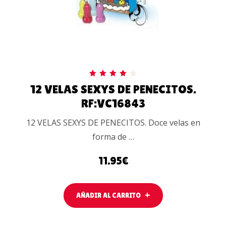
Valorado
12 VELAS SEXYS DE PENECITOS.
con
4.00
RF:VC16843
de 5
12 VELAS SEXYS DE PENECITOS. Doce velas en
forma de …
11.95
€
AÑADIR AL CARRITO