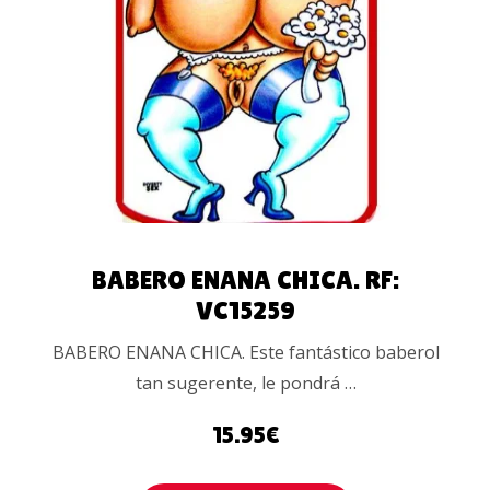
AÑADIR
AL
CARRITO
BABERO ENANA CHICA. RF:
VC15259
BABERO ENANA CHICA. Este fantástico baberol
tan sugerente, le pondrá …
15.95
€