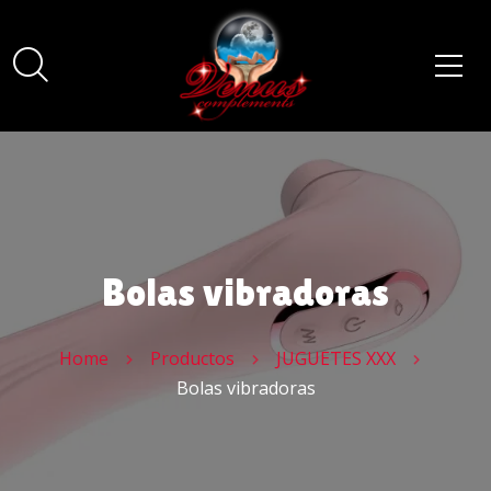
Bolas vibradoras
Home
Productos
JUGUETES XXX
Bolas vibradoras