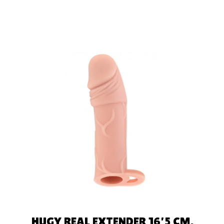
AÑADIR AL
CARRITO
HUGY REAL EXTENDER 16’5 CM.