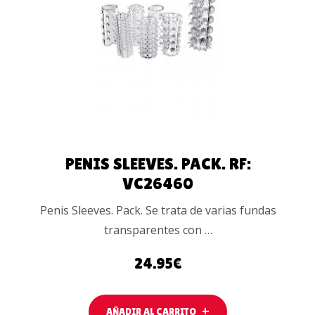
AÑADIR
AL
CARRITO
PENIS SLEEVES. PACK. RF:
VC26460
Penis Sleeves. Pack. Se trata de varias fundas
transparentes con …
24.95
€
AÑADIR AL CARRITO