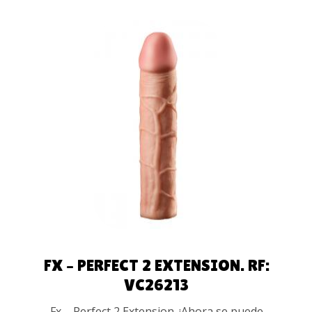
AÑADIR
AL
CARRITO
FX – PERFECT 2 EXTENSION. RF:
VC26213
Fx – Perfect 2 Extension. ¡Ahora se puede