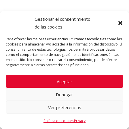
SIZE MATTERS ENHANCER SEX
Gestionar el consentimiento
SLEEVE. RF: VC26559
de las cookies
Size Matters Enhancer sex Sleeve. ¡Consigue
Para ofrecer las mejores experiencias, utilizamos tecnologías como las
más grosor en el …
cookies para almacenar y/o acceder a la información del dispositivo. El
consentimiento de estas tecnologías nos permitirá procesar datos
como el comportamiento de navegación o las identificaciones únicas
25.95
€
en este sitio. No consentir o retirar el consentimiento, puede afectar
negativamente a ciertas características y funciones.
AÑADIR AL CARRITO
Aceptar
Denegar
Ver preferencias
Política de cookies
Privacy