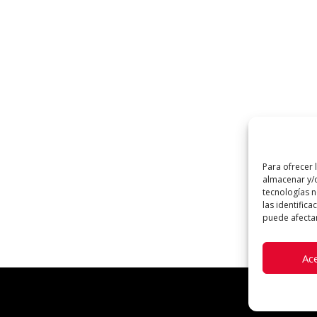
Para ofrecer 
almacenar y/o
tecnologías 
las identifica
puede afectar
Ac