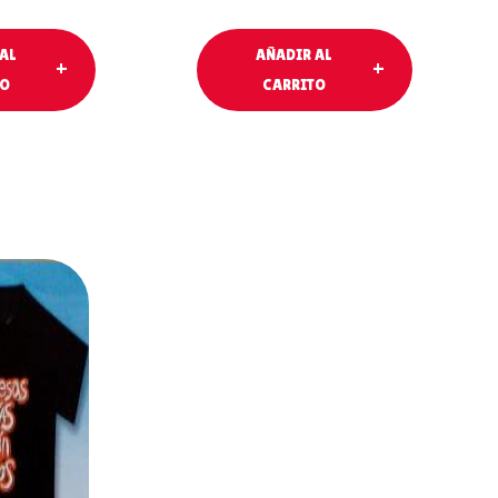
AL
AÑADIR AL
TO
CARRITO
AL
O