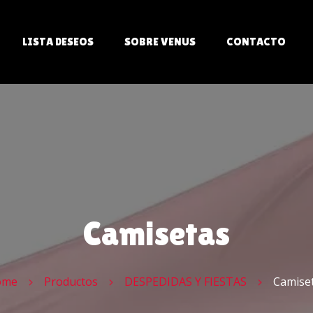
LISTA DESEOS
SOBRE VENUS
CONTACTO
ITS
LES
Camisetas
AS
ome
Productos
DESPEDIDAS Y FIESTAS
Camise