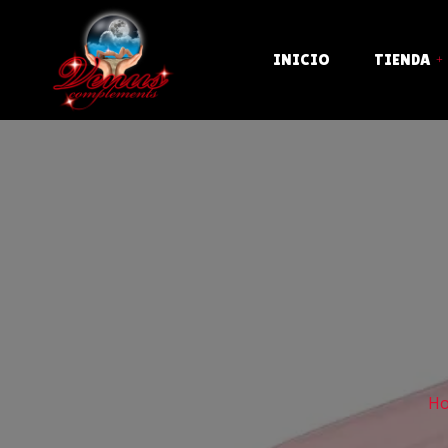
INICIO
TIENDA
ACEITES, CREMAS Y K
BONDAGE Y SADO
BROMAS Y COMESTIB
CONDONES
CRISTAL Y METAL
DESPEDIDAS Y FIEST
H
DISFRACES