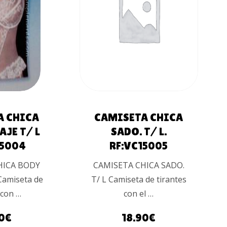
AL
AÑADIR AL
O
CARRITO
A CHICA
CAMISETA CHICA
AJE T/ L
SADO. T/ L.
15004
RF:VC15005
HICA BODY
CAMISETA CHICA SADO.
Camiseta de
T/ L Camiseta de tirantes
 con …
con el …
0
€
18.90
€