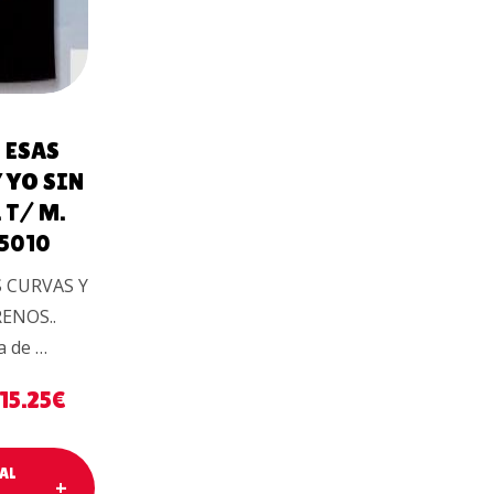
 ESAS
 YO SIN
 T/ M.
15010
 CURVAS Y
RENOS..
a de …
15.25
€
AL