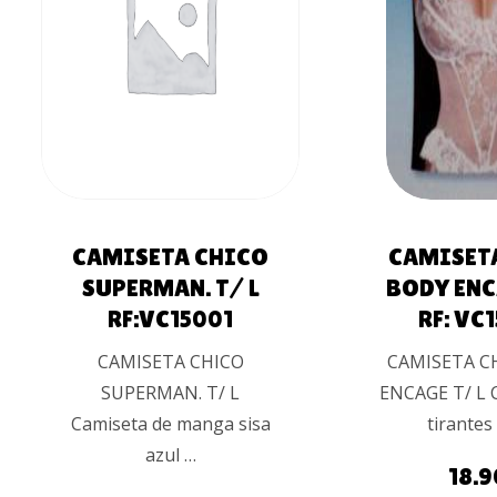
AÑADIR AL
AÑADIR 
CARRITO
CARRIT
UALES
CAMISETA CHICO
CAMISET
SUPERMAN. T/ L
BODY ENC
RF:VC15001
RF: VC
CAMISETA CHICO
CAMISETA C
SUPERMAN. T/ L
ENCAGE T/ L 
Camiseta de manga sisa
tirantes
azul …
18.9