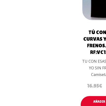
TÚ CON
CURVAS Y
FRENOS.
RF:VC
TU CON ESAS
YO SIN F
Camiset
16.95
€
AÑADIR 