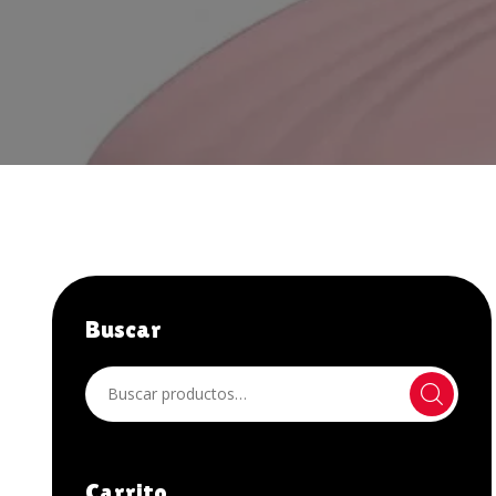
JUGUETES ANALES
JUGUETES XXX
LÁTEX
LENCERÍA HOMBRE
LENCERÍA MUJER
LIBROS Y OTROS
LUBRICANTES
Buscar
NOVEDADES
OFERTAS
OTROS
PELUCAS
Carrito