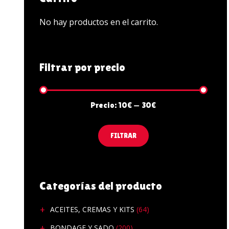
PENES Y VIBRADORES
No hay productos en el carrito.
POTENCIADORES SEX
ZAPATOS
Filtrar por precio
Precio:
10€
—
30€
FILTRAR
Categorías del producto
ACEITES, CREMAS Y KITS
(64)
BONDAGE Y SADO
(200)