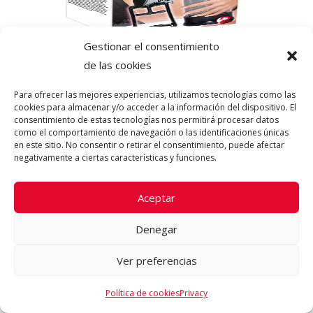
Gestionar el consentimiento
de las cookies
PENIS PUMP DELUXE. RF: VC25127
Para ofrecer las mejores experiencias, utilizamos tecnologías como las
Penis pump Deluxe. ¡Poder instantáneo de tu
cookies para almacenar y/o acceder a la información del dispositivo. El
consentimiento de estas tecnologías nos permitirá procesar datos
pene! Introduce tu …
como el comportamiento de navegación o las identificaciones únicas
en este sitio. No consentir o retirar el consentimiento, puede afectar
57.95
€
negativamente a ciertas características y funciones.
LEER MÁS
Aceptar
Denegar
Ver preferencias
Política de cookies
Privacy