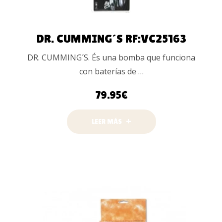
DR. CUMMING´S RF:VC25163
DR. CUMMING´S. És una bomba que funciona
con baterías de …
79.95
€
LEER MÁS