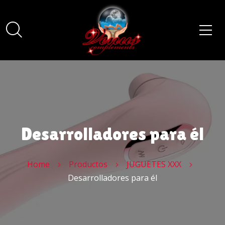
Desarrolladores para él
Home
Productos
JUGUETES XXX
Desarrolladores para él