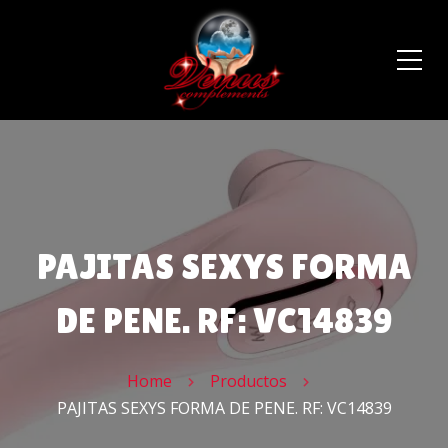
PAJITAS SEXYS FORMA
DE PENE. RF: VC14839
Home
Productos
PAJITAS SEXYS FORMA DE PENE. RF: VC14839