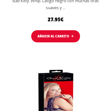
Bad Kitty. Whip. Látigo negro con muchas tiras
suaves y …
27.95
€
AÑADIR AL CARRITO
LEER MÁS