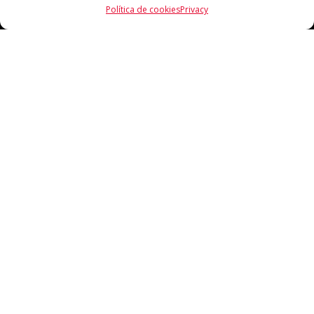
Política de cookies
Privacy
CONTACTO
93 881 63 94 / 639986775
info@venuscomplements.com
complementsvenus@hotmail.com
correo@venuscomplements.es