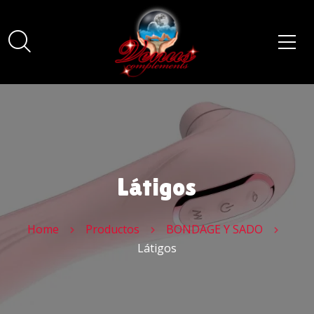
Látigos
Home
Productos
BONDAGE Y SADO
Látigos