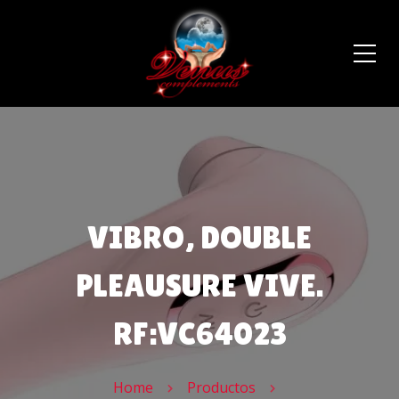
VIBRO, DOUBLE
PLEAUSURE VIVE.
RF:VC64023
Home
Productos