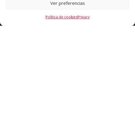
Ver preferencias
Política de cookies
Privacy
CONTACTO
93 881 63 94 / 639986775
info@venuscomplements.com
complementsvenus@hotmail.com